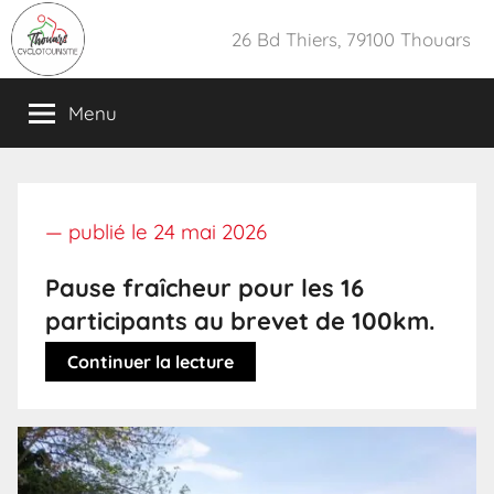
Aller
26 Bd Thiers, 79100 Thouars
au
contenu
Menu
— publié le
24 mai 2026
Pause fraîcheur pour les 16
participants au brevet de 100km.
Continuer la lecture