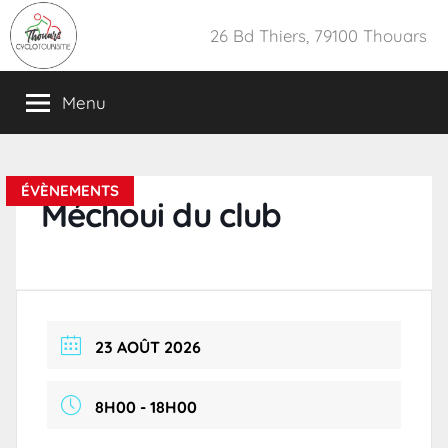
Aller
26 Bd Thiers, 79100 Thouars
au
contenu
Menu
ÉVÈNEMENTS
Méchoui du club
23 AOÛT 2026
8H00 - 18H00